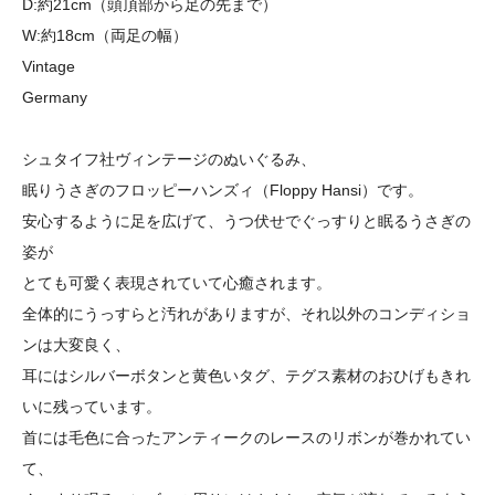
D:約21cm（頭頂部から足の先まで）
W:約18cm（両足の幅）
Vintage
Germany
シュタイフ社ヴィンテージのぬいぐるみ、
眠りうさぎのフロッピーハンズィ（Floppy Hansi）です。
安心するように足を広げて、うつ伏せでぐっすりと眠るうさぎの
姿が
とても可愛く表現されていて心癒されます。
全体的にうっすらと汚れがありますが、それ以外のコンディショ
ンは大変良く、
耳にはシルバーボタンと黄色いタグ、テグス素材のおひげもきれ
いに残っています。
首には毛色に合ったアンティークのレースのリボンが巻かれてい
て、