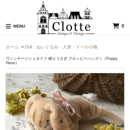
0
MENU
ホーム
>
Doll ぬいぐるみ・人形・ドール小物
ヴィンテージシュタイフ 眠りうさぎ フロッピーハンズィ（Floppy
Hansi）