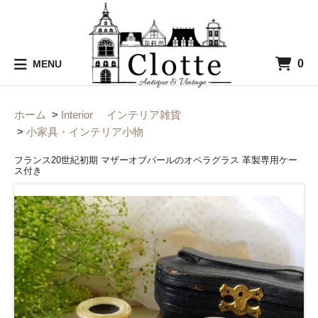
0
MENU
ホーム
>
Interior インテリア雑貨
>
小家具・インテリア小物
フランス20世紀初期 マザーオブパールのオペラグラス 革製専用ケー
ス付き