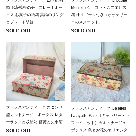
フランスアンティーク 20世紀初
フランスアンティーク Chocolat
頭 お花模様のチョコレートボッ
Menier（ショコラ・ムニエ）木
クス お菓子の紙箱 真鍮のリング
箱 オルゴール付き（ボッケリー
とブレード装飾
ニのメヌエット）
SOLD OUT
SOLD OUT
フランスアンティーク スタンド
フランスアンティーク Galeries
型カルトナージュボックス レタ
Lafayette Paris（ギャラリー・ラ
ーラックと収納箱 薔薇と矢車菊
ファイエット）カルトナージュ
ボックス 鳥とお花のオリエンタ
SOLD OUT