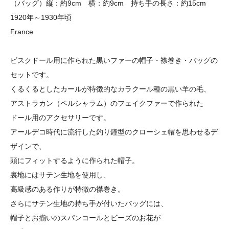
（バッグ）縦：約9cm 横：約9cm 持ち手の長さ：約15cm
1920年～1930年頃
France
ビスクドール用に作られた黒いファーの帽子・襟巻き・バッグの
セットです。
くるくるとしたカールが特徴的なカラクール種の黒い羊の毛、
アストラカン（ペルシャラム）のフェイクファーで作られた
ドール用のアクセサリーです。
アールデコ時代に流行した釣り鐘型のクローシェ帽を思わせるデ
ザインで、
頭にフィットするように作られた帽子。
裏地にはサテン生地を使用し、
高級感のある作りが特徴の襟巻き。
さらにサテン生地の持ち手が付いたバッグには、
帽子とお揃いのスパンコールとビーズのお花が