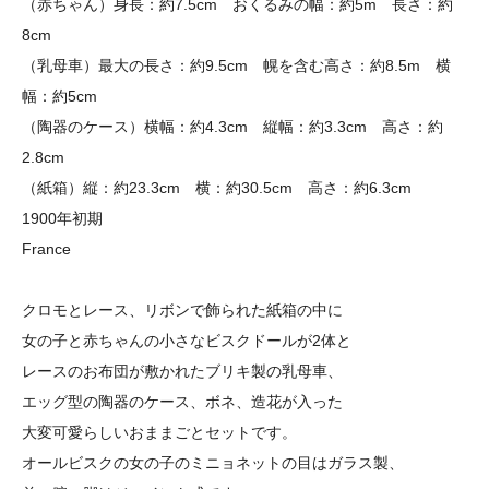
（赤ちゃん）身長：約7.5cm おくるみの幅：約5m 長さ：約
8cm
（乳母車）最大の長さ：約9.5cm 幌を含む高さ：約8.5m 横
幅：約5cm
（陶器のケース）横幅：約4.3cm 縦幅：約3.3cm 高さ：約
2.8cm
（紙箱）縦：約23.3cm 横：約30.5cm 高さ：約6.3cm
1900年初期
France
クロモとレース、リボンで飾られた紙箱の中に
女の子と赤ちゃんの小さなビスクドールが2体と
レースのお布団が敷かれたブリキ製の乳母車、
エッグ型の陶器のケース、ボネ、造花が入った
大変可愛らしいおままごとセットです。
オールビスクの女の子のミニョネットの目はガラス製、