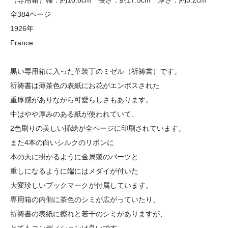
（専用箱）幅：約10.8cm 長さ：約17.5cm 厚さ：約3.2cm
全384ページ
1926年
France
黒い専用箱に入った革装丁のミゼル（祈祷書）です。
祈祷書は薄茶色の表紙にお花がエンボスされた
重厚感がありながら可愛らしさもあります。
中はやや厚みのある紙が使われていて、
2色刷りの美しい挿絵が全ページに印刷されています。
また4本の白いシルクのリボンに
本の天に掛かるように金属製のパーツと
重しになるように端にはメダイが付いた
大変珍しいブックマークが付属しています。
専用箱の内側に茶色のシミが広がっていたり、
祈祷書の表紙に擦れと若干のシミがありますが、