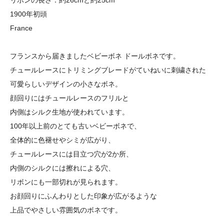
リボンの長さ：約26cmと約25cm
1900年初頭
France
フランスから届きましたベビーボネ ドールボネです。
チュールレースにトリミングブレードがていねいに刺繍された
可愛らしいデザインの小さなボネ。
顔回りにはチュールレースのフリルと
内側はシルク生地が使われています。
100年以上前のとても古いベビーボネで、
全体的に色褪せやシミが広がり、
チュールレースには目立つ穴が2か所、
内側のシルクには擦れによる穴、
リボンにも一部切れが見られます。
お顔回りにふんわりとした印象が広がるような
上品でやさしい雰囲気のボネです。