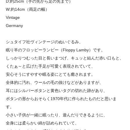
D:約25cm（手の先から足の先まで）
W:約14cm（両足の幅）
Vintage
Germany
シュタイフ社ヴィンテージのぬいぐるみ、
眠り羊のフロッピーランビー（Floppy Lamby）です。
しっかりつむった目と長いまつげ、キュッと結んだ赤い口もと、
くたぁ～と広げた手足が可愛く表現されていて、
安心そうにすやすや眠る姿にとても癒されます。
全体的に汚れ、ウールの毛の抜けなどがありますが、
耳にはシルバーボタンと黄色いタグの切れた跡があり、
ボタンの形からおそらく1970年代に作られたものだと思いま
す。
小さい子供が一緒に眠ったり、遊んだりできるように、
全身には柔らかい綿が詰められていて、