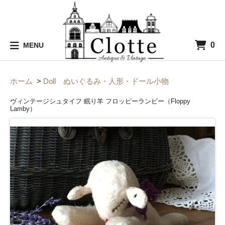
0
MENU
ホーム
>
Doll ぬいぐるみ・人形・ドール小物
ヴィンテージシュタイフ 眠り羊 フロッピーランビー（Floppy
Lamby）