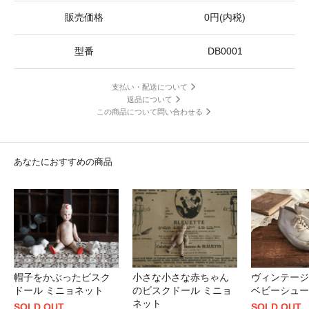
販売価格
0円(内税)
型番
DB0001
支払い・配送について
返品について
この商品について問い合わせる
あなたにおすすめの商品
帽子をかぶったビスク
小さな小さな赤ちゃん
ヴィンテージ
ドール ミニョネット
のビスクドール ミニョ
ベビーシュー
ネット
SOLD OUT
SOLD OUT