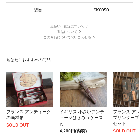
型番
SK0050
支払い・配送について
返品について
この商品について問い合わせる
あなたにおすすめの商品
フランス アンティーク
イギリス 小さいアンテ
フランス ア
の画材箱
ィークはさみ（ケース
プリンターブ
付）
セット
SOLD OUT
4,200円(内税)
SOLD OUT