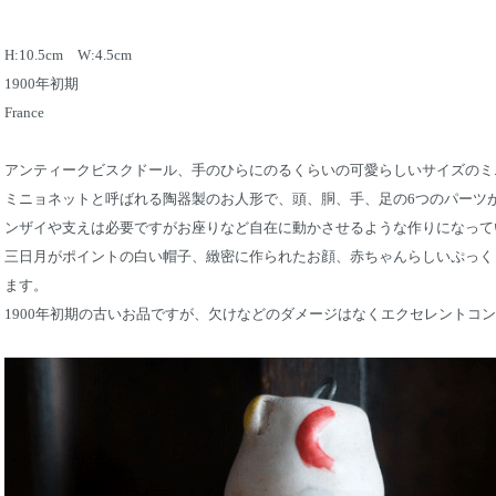
H:10.5cm W:4.5cm
1900年初期
France
アンティークビスクドール、手のひらにのるくらいの可愛らしいサイズのミ
ミニョネットと呼ばれる陶器製のお人形で、頭、胴、手、足の6つのパーツ
ンザイや支えは必要ですがお座りなど自在に動かさせるような作りになって
三日月がポイントの白い帽子、緻密に作られたお顔、赤ちゃんらしいぷっく
ます。
1900年初期の古いお品ですが、欠けなどのダメージはなくエクセレントコ