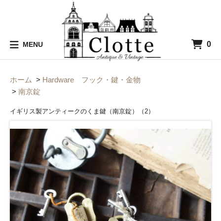
0
MENU
ホーム
>
Hardware フック・鍵・金物
>
南京錠
イギリス製アンティークのくま鍵（南京錠）（2）