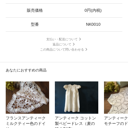
販売価格
0円(内税)
型番
NK0010
支払い・配送について
返品について
この商品について問い合わせる
あなたにおすすめの商品
フランスアンティーク
アンティーク コットン
アンティーク
ミルクティー色のドイ
製ベビードレス（麦の
モチーフの